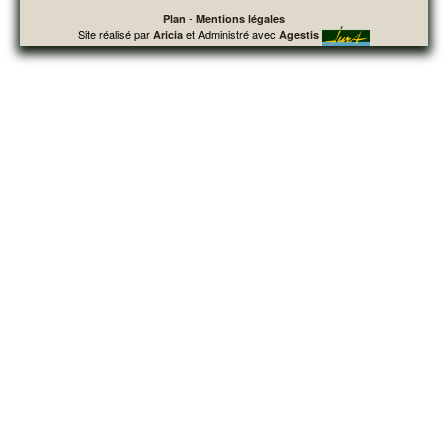
-
Plan
Mentions légales
Site réalisé par
et Administré avec
Aricia
Agestis